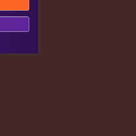
unnen
inzet te
e winst,