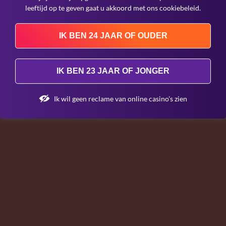
leeftijd op te geven gaat u akkoord met ons cookiebeleid.
Winsten uit jackpots en andere speciale functies tellen niet
mee voor rankingpunten.
De prijzen worden binnen 72 uur na het einde van de promotie
IK BEN 24 JAAR OF OUDER
aan de winnaars uitgereikt.
Winnaars moeten hun prijs binnen 30 dagen na ontvangst
claimen. Niet-geclaimde prijzen komen te vervallen.
IK BEN 23 JAAR OF JONGER
In het geval van een gelijkspel tussen meerdere spelers, wordt
hun positie op het klassement bepaald door een willekeurige
trekking.
Ik wil geen reclame van online casino's zien
Author:
Oscar Forster
Een Expert In Online Casino Controle. Tekstschrijver,
Columnist
Laatst bijgewerkt: Dec 05, 2023
(
0
votes)
Top 5 Articles