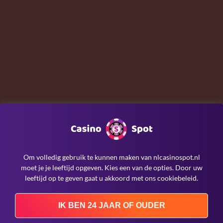
Author:
Oscar Forster
Een Expert In Online Casino Controle. Tekstschrijver,
Columnist
Laatst bijgewerkt: Feb 20, 2024
(
0
votes)
Top 5 Articles
Elk weekend kunnen spelers van Jack’s
Casino live
Om volledig gebruik te kunnen maken van nlcasinospot.nl
moet je je leeftijd opgeven. Kies een van de opties. Door uw
Doe mee aan de nieuwe zomeractie van
leeftijd op te geven gaat u akkoord met ons cookiebeleid.
Jack’s Casin
IK BEN 24 JAAR OF OUDER
Doe mee aan het Lucky Spin toernooi bij