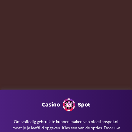
aan tafels met live dealers en organiseert het toernooien met grote
geldprijzen.
LiveScore Bet is gelicentieerd door de Kansspelautoriteit (KSA) en
biedt zijn spelers alleen gecertificeerde software en garandeert
eerlijke uitbetalingen. Nederlandse spelers kunnen de mobiele iOS-
en Android-apps downloaden of rechtstreeks vanuit hun mobiele
browser van het spel genieten, waar ze ook zijn. Lees meer over deze
goksite in onze
LiveScore Bet-recensie
.
Author:
Oscar Forster
Een Expert In Online Casino Controle. Tekstschrijver,
Columnist
Laatst bijgewerkt: Nov 22, 2023
(
0
votes)
Top 5 Articles
Om volledig gebruik te kunnen maken van nlcasinospot.nl
moet je je leeftijd opgeven. Kies een van de opties. Door uw