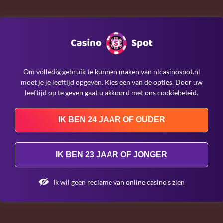
heeft gescoord.
Gratis spins
die als prijs worden ontvangen op de
Jokers Jewels
Wild
gokkast worden binnen 2 werkdagen na afloop van de actie
aan het spel toegevoegd en zijn 7 dagen geldig.
Author:
Oscar Forster
Om volledig gebruik te kunnen maken van nlcasinospot.nl
Een Expert In Online Casino Controle. Tekstschrijver,
moet je je leeftijd opgeven. Kies een van de opties. Door uw
Columnist
Laatst bijgewerkt: Aug 07, 2024
leeftijd op te geven gaat u akkoord met ons cookiebeleid.
(
1
votes)
IK BEN 24 JAAR OF OUDER
IK BEN 23 JAAR OF JONGER
Top 5 Articles
Ik wil geen reclame van online casino's zien
Elk weekend kunnen spelers van Jack’s
Casino live