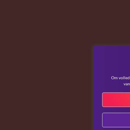
Super Wild Megaways
Random4Runner
Multiplayer 4 Player
Simply Wild
Multi6Bells
Super6Wild
VOORWAARDEN VAN DE LUCKY SPIN-ACTIE
Het toernooi loopt van 30 oktober 2023 om 12.00 uur
Alleen spelers van 24 jaar of ouder komen in aanmerk
Om volledi
Om aan het toernooi deel te nemen, moeten spelers zic
van
Alleen weddenschappen geplaatst op geselecteerde spe
Spelen voor echt geld met inzetten van minimaal € 0,4 p
De competitie is gebaseerd op het bepalen van het ho
De winnaars ontvangen hun prijzen nadat het toernooi 
uitbetalen.
Als meerdere deelnemers hetzelfde aantal punten beha