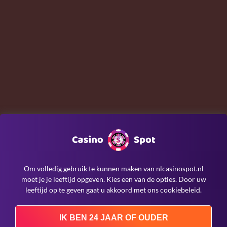
vergelijkbaar is met 3 of a Kind, maar er moeten 4 kaarten zijn
met dezelfde waarde, bijvoorbeeld alle tweeën van het
kaartspel, in dit geval wordt het geteld als een extra winst.
UNIEKE FUNCTIES VAN THREE CARD POKER
Zoals je misschien al hebt gemerkt, heeft Three Card Poker
van Evolution Gaming verschillende functies die deze game
echt uniek en spannend maken:
Slechts drie kaarten. Ja, het beperkt het aantal mogelijke
pokercombinaties, maar aan de andere kant is het in
sommige gevallen veel gemakkelijker om dezelfde Flush te
verzamelen.
Het spel wordt gespeeld tegen de dealer. Er zijn geen
andere spelers, alleen jij en de dealer, het is in wezen een
spel tegen het casino.
Om volledig gebruik te kunnen maken van nlcasinospot.nl
Elke keer wordt er een nieuw kaartspel gespeeld.
Hierdoor is het in feite niet meer nodig om kaarten te tellen
moet je je leeftijd opgeven. Kies een van de opties. Door uw
– je ziet slechts 3 van de 52 kaarten, dus de dealer kan
leeftijd op te geven gaat u akkoord met ons cookiebeleid.
eigenlijk elke combinatie hebben.
Je kunt communiceren met de dealer. Je hebt een speciaal
IK BEN 24 JAAR OF OUDER
veld voor online chat, waar je vragen kunt stellen – de