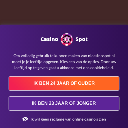
verwacht.
Vegito050’s favoriete ontwikkelaars zijn Pragmatic Play en
Nolimit City
, maar de streamer merkt op dat nu bijna elke
aanbieder wel iets heeft om spelers te verrassen. Zijn
uitzendingen laten bijvoorbeeld echte gameplay zien op de
beste
videoslots
van Push Gaming,
Novomatic
, Play’n Go, Relax
Gaming en andere bedrijven waarvan de spellen beschikbaar
zijn bij Nederlandse online casino’s. Zijn gemakkelijke
streamingstijl zorgt ervoor dat je een positieve ervaring hebt –
Om volledig gebruik te kunnen maken van nlcasinospot.nl
je kunt hem al zien spelen op sociale media:
moet je je leeftijd opgeven. Kies een van de opties. Door uw
Twitch –
https://www.twitch.tv/vegito050
leeftijd op te geven gaat u akkoord met ons cookiebeleid.
Kick –
https://kick.com/Vegito050
IK BEN 24 JAAR OF OUDER
Abonneer op onze nieuwsbrief!
IK BEN 23 JAAR OF JONGER
Schrijf u in voor onze nieuwsbrief om te profiteren van ons
fantastische aanbod.
Ik wil geen reclame van online casino's zien