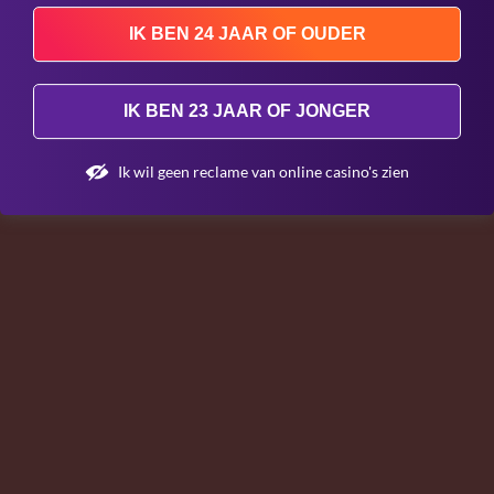
IK BEN 24 JAAR OF OUDER
Doe mee aan de nieuwe zomeractie van
Jack’s Casin
IK BEN 23 JAAR OF JONGER
Doe mee aan het Lucky Spin toernooi bij
Unibet Casino
Ik wil geen reclame van online casino's zien
ComeOn Casino deelt coupons uit aan zijn
spelers
Habanero introduceert nieuwe Legend of
Nezha-slot met g
TOP 3 casino’s