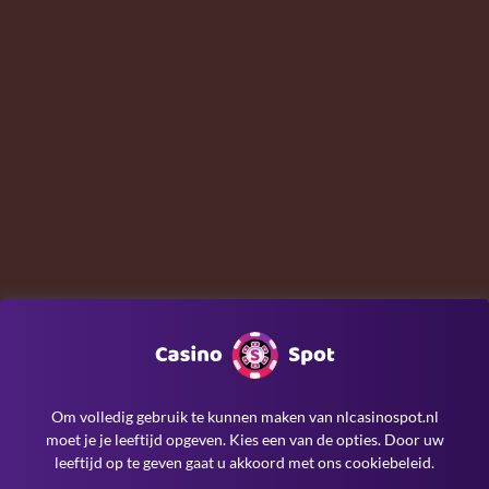
jackpots,
klassieke slots
,
videoslots
,
live casino
, tafelspellen,
bingo
.
Er is ook een uitgebreid gedeelte met sportweddenschappen.
Nieuwe spelers bij Jacks Casino kunnen profiteren van de
welkomstbonus
. Alle bonussen zijn beschikbaar voor spelers van 24
jaar en ouder.
Author:
Oscar Forster
Een Expert In Online Casino Controle. Tekstschrijver,
Columnist
Laatst bijgewerkt: Jun 26, 2024
(
0
votes)
Top 5 Articles
Om volledig gebruik te kunnen maken van nlcasinospot.nl
Elk weekend kunnen spelers van Jack’s
moet je je leeftijd opgeven. Kies een van de opties. Door uw
Casino live
leeftijd op te geven gaat u akkoord met ons cookiebeleid.