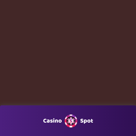
De eerste Avalanche bezet de uiterst rechtse rol en
verschuift na elke spin 1 rol naar links.
Voordat de Drie Legionairs de rand van het speelveld
bereiken, moet u 3 Hoorns verzamelen (het symbool
verschijnt periodiek op rol 5, het kan worden gevangen, ook
met behulp van de geforceerde rolstop).
Drie Hoorns activeren de Tweede Lawine, die bestaat uit 2
Drieën. Het spel wordt herhaald, de speler moet opnieuw 3
Hoorns verzamelen.
De Derde Lawine bestaat uit 3 Drieën, 4 is 4, en 5 neemt
het hele speelveld in beslag. Als de speler op een bepaald
moment geen 3 Hoorns verzamelt, is er geen nieuwe Lawine,
het Superspel is afgelopen.
Aan het einde van de trekking worden alle behaalde
winsten opgeteld en op het scherm getoond. Uitbetalingen
worden berekend aan de hand van het gemiddelde
inzetbedrag, het wordt berekend aan de hand van het totale
bedrag van de inzetten tijdens de legioensopbouw.
Als de speler geen tijd wil verspillen aan het verzamelen van
330 Drieën, kan de bonusronde worden gekocht door 120
keer het inzetbedrag te betalen. Ook voor het gemak van de
gamers heeft Marching Legions een turbo reel spin modus en