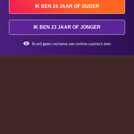
Evenementen” (u kunt wedden op het resultaat en een
IK BEN 24 JAAR OF OUDER
bepaald aantal doelpunten).
Dit zijn niet alle weddenschappen die ZEbet aanbiedt. In
de menubalk is er een knop genaamd ZEturf die een aparte
IK BEN 23 JAAR OF JONGER
site opent met weddenschappen op paardenraces.
Hier kun je weddenschappen plaatsen op races zoals draf-,
Ik wil geen reclame van online casino's zien
cross-country en cross-country, maar ook op andere
evenementen met sportpaarden en jockeys.
Het enige probleem is dat je een nieuwe account moet
aanmaken op deze site, maar maak je geen zorgen, het is
100% legaal en heeft ook een vergunning van de KSA.