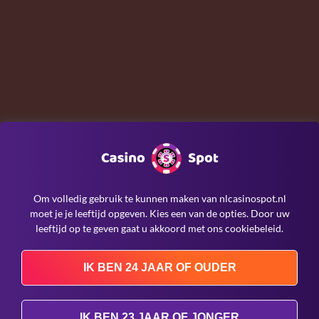
Spectra
The Rift
Om volledig gebruik te kunnen maken van nlcasinospot.nl
moet je je leeftijd opgeven. Kies een van de opties. Door uw
leeftijd op te geven gaat u akkoord met ons cookiebeleid.
Arcader
Flux
IK BEN 24 JAAR OF OUDER
IK BEN 23 JAAR OF JONGER