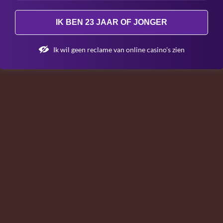
IK BEN 23 JAAR OF JONGER
Tot €100 Gratis
Ik wil geen reclame van online casino's zien
Speeltegoed Of
Ontvang Bonus
GGPoker Casino
100% Tot €250
Beoordeling
LEAVE A FEEDBACK