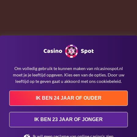
Gods of Giza
Bounty Gold
Wolf Gold
Chicken Chase
Om volledig gebruik te kunnen maken van nlcasinospot.nl
moet je je leeftijd opgeven. Kies een van de opties. Door uw
leeftijd op te geven gaat u akkoord met ons cookiebeleid.
IK BEN 24 JAAR OF OUDER
Hot to Burn
Eye of Cleopatra
IK BEN 23 JAAR OF JONGER
Ik wil geen reclame van online casino's zien