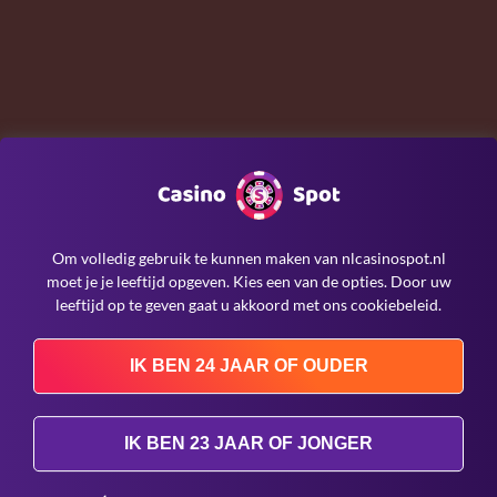
Spectra
Zoom
Flux
Fruit Warp
Om volledig gebruik te kunnen maken van nlcasinospot.nl
moet je je leeftijd opgeven. Kies een van de opties. Door uw
leeftijd op te geven gaat u akkoord met ons cookiebeleid.
IK BEN 24 JAAR OF OUDER
The Rift
Yeti Battle of Greenhat Pe...
IK BEN 23 JAAR OF JONGER