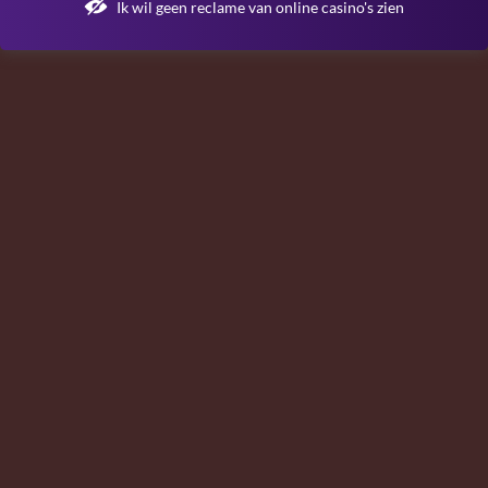
Ik wil geen reclame van online casino's zien
Sunset Delight
Pink Elephants
SOFTWARE THUNDERKICK CASINO
Naam
Bonus
Ontvang Bonus
120 FS op Fire Joker
Ontvang Bonus
Toto Casino
Beoordeling